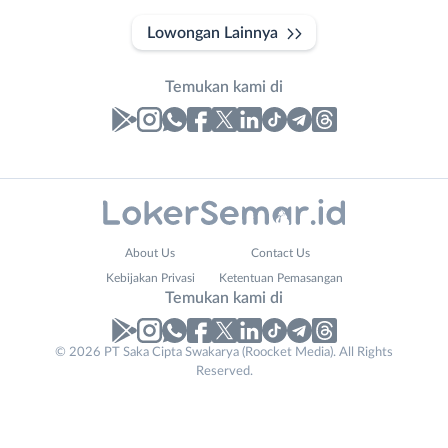
Lowongan Lainnya
Temukan kami di
Laporan
Lowongan
Administrasi
Banjarnegara
Company
Nama
About Us
Contact Us
Ahli
Banyumas
Name
Lengkap
*
*
Kebijakan Privasi
Ketentuan Pemasangan
Gizi
Batang
Temukan kami di
Ahli
Bebas
Kecantikan
(Remote
No. Telp /
© 2026 PT Saka Cipta Swakarya (Roocket Media). All Rights
Analis
Work)
Reserved.
Email
WhatsApp
*
*
/
Blora
Peneliti
Boyolali
Kirim kode
Animator
Brebes