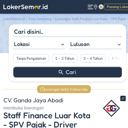
Pasang Loke
Gelap
LokerSemar.id
>
Kota Semarang
> Lowongan Staff Finance Luar Kota – SPV Pajak – Driver Pengiriman di CV. Ganda Jaya Abad
Lokasi
Lulusan
Tanpa Pengalaman
1 – 2 Tahun
3 – 4 Tahun
5 Tahun L
Lowongan terbit 4 tahun lalu
CV. Ganda Jaya Abadi
membuka lowongan
Staff Finance Luar Kota
- SPV Pajak - Driver