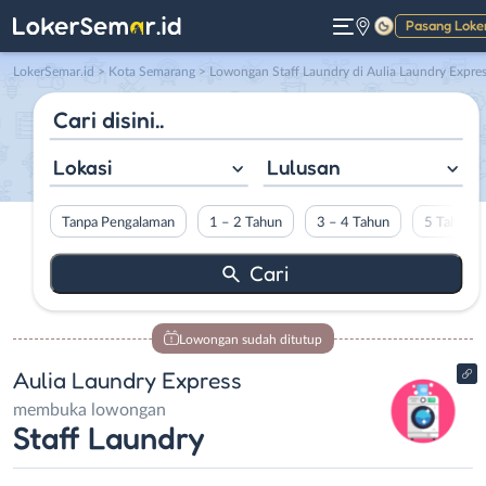
Pasang Loke
Gelap
LokerSemar.id
>
Kota Semarang
> Lowongan Staff Laundry di Aulia Laundry Expre
Lokasi
Lulusan
Tanpa Pengalaman
1 – 2 Tahun
3 – 4 Tahun
5 Tahun L
Lowongan sudah ditutup
Aulia Laundry Express
membuka lowongan
Staff Laundry