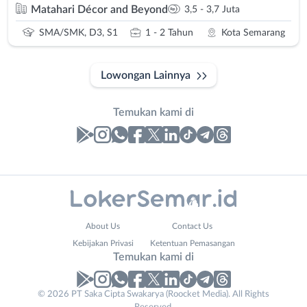
Matahari Décor and Beyond
3,5 - 3,7 Juta
SMA/SMK, D3, S1
1 - 2 Tahun
Kota Semarang
Lowongan Lainnya
Temukan kami di
Laporan
Lowongan
Administrasi
Banjarnegara
Nama
About Us
Contact Us
Ahli
Banyumas
Lengkap
*
Kebijakan Privasi
Ketentuan Pemasangan
Gizi
Batang
Temukan kami di
Ahli
Bebas
Kecantikan
(Remote
No. Telp /
© 2026 PT Saka Cipta Swakarya (Roocket Media). All Rights
Analis
Work)