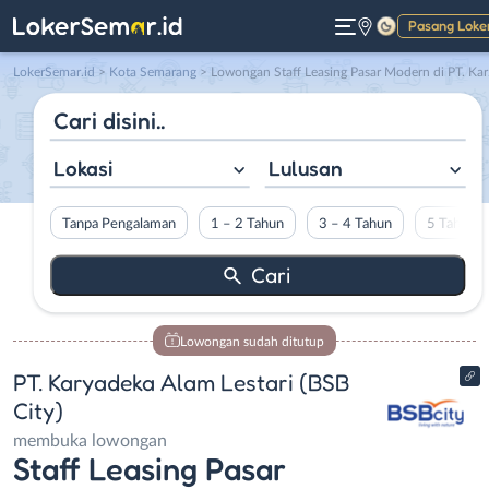
Pasang Loke
Gelap
LokerSemar.id
>
Kota Semarang
> Lowongan Staff Leasing Pasar Modern di PT. Karyadeka Alam Lestari (BSB City)
Lokasi
Lulusan
Tanpa Pengalaman
1 – 2 Tahun
3 – 4 Tahun
5 Tahun L
Lowongan sudah ditutup
PT. Karyadeka Alam Lestari (BSB
City)
membuka lowongan
Staff Leasing Pasar