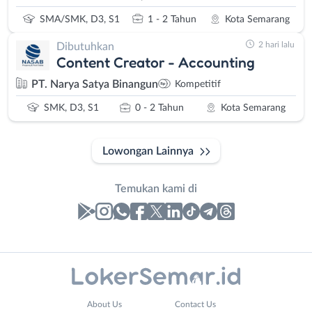
SMA/SMK, D3, S1
1 - 2 Tahun
Kota Semarang
2 hari lalu
Dibutuhkan
Content Creator - Accounting
PT. Narya Satya Binangun
Kompetitif
SMK, D3, S1
0 - 2 Tahun
Kota Semarang
Lowongan Lainnya
Temukan kami di
Laporan
Lowongan
Administrasi
Banjarnegara
Nama
About Us
Contact Us
Ahli
Banyumas