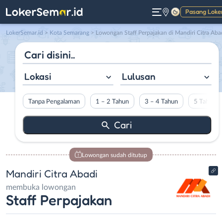
Pasang Loke
Gelap
LokerSemar.id
>
Kota Semarang
> Lowongan Staff Perpajakan di Mandiri Citra Aba
Lokasi
Lulusan
Tanpa Pengalaman
1 – 2 Tahun
3 – 4 Tahun
5 Tahun L
Lowongan sudah ditutup
Mandiri Citra Abadi
membuka lowongan
Staff Perpajakan