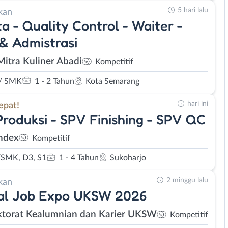
5 hari lalu
kan
ta - Quality Control - Waiter -
 & Admistrasi
Mitra Kuliner Abadi
Kompetitif
/ SMK
1 - 2 Tahun
Kota Semarang
hari ini
epat!
roduksi - SPV Finishing - SPV QC
Index
Kompetitif
SMK, D3, S1
1 - 4 Tahun
Sukoharjo
2 minggu lalu
kan
ual Job Expo UKSW 2026
ktorat Kealumnian dan Karier UKSW
Kompetitif