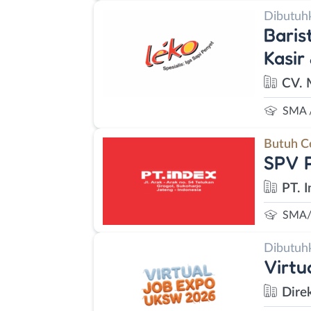
Dibutuh
Baris
Kasir
CV. 
SMA 
Butuh C
SPV P
PT. 
SMA/
Dibutuh
Virt
Dire