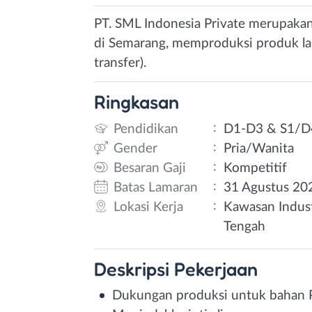
PT. SML Indonesia Private merupakan
di Semarang, memproduksi produk labe
transfer).
Ringkasan
:
Pendidikan
D1-D3 & S1/D
:
Gender
Pria/Wanita
:
Besaran Gaji
Kompetitif
:
Batas Lamaran
31 Agustus 20
:
Lokasi Kerja
Kawasan Indust
Tengah
Deskripsi
Pekerjaan
Dukungan produksi untuk bahan 