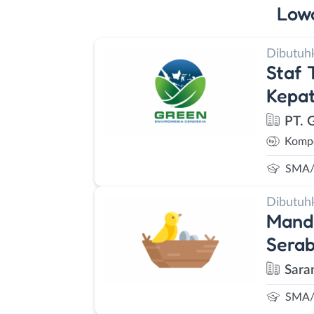
Low
Dibutuh
Staf 
Kepa
PT. 
Kompe
SMA/
Dibutuh
Manda
Sera
Sara
SMA/