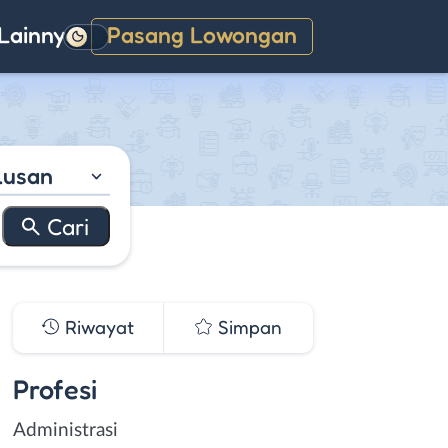
Lainnya
Pasang Lowongan
Gelap
lusan
Riwayat
Simpan
Profesi
Administrasi