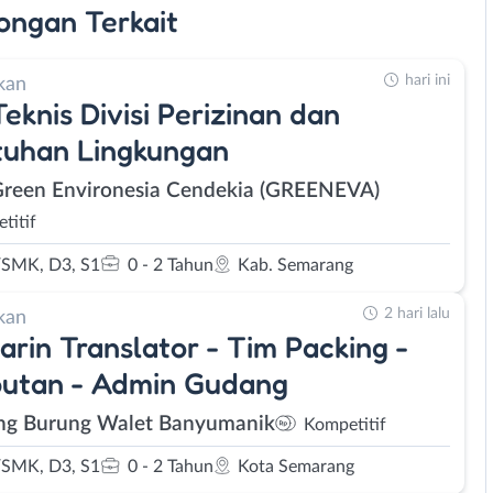
ongan
Terkait
hari ini
kan
Teknis Divisi Perizinan dan
tuhan Lingkungan
Green Environesia Cendekia (GREENEVA)
titif
SMK, D3, S1
0 - 2 Tahun
Kab. Semarang
2 hari lalu
kan
rin Translator - Tim Packing -
butan - Admin Gudang
ng Burung Walet Banyumanik
Kompetitif
SMK, D3, S1
0 - 2 Tahun
Kota Semarang