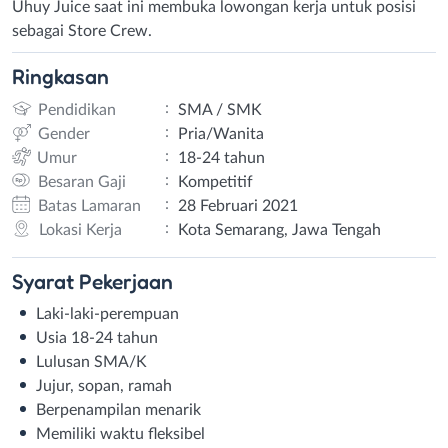
Uhuy Juice saat ini membuka lowongan kerja untuk posisi
sebagai Store Crew.
Ringkasan
:
Pendidikan
SMA / SMK
:
Gender
Pria/Wanita
:
Umur
18-24 tahun
:
Besaran Gaji
Kompetitif
:
Batas Lamaran
28 Februari 2021
:
Lokasi Kerja
Kota Semarang, Jawa Tengah
Syarat
Pekerjaan
Laki-laki-perempuan
Usia 18-24 tahun
Lulusan SMA/K
Jujur, sopan, ramah
Berpenampilan menarik
Memiliki waktu fleksibel