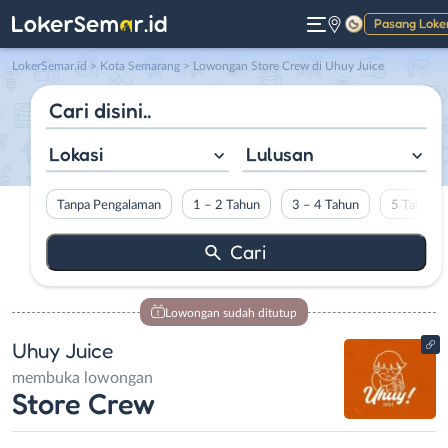
Pasang Loke
Gelap
LokerSemar.id
>
Kota Semarang
> Lowongan Store Crew di Uhuy Juice
Lokasi
Lulusan
Tanpa Pengalaman
1 – 2 Tahun
3 – 4 Tahun
5 Tahun L
Lowongan sudah ditutup
Uhuy Juice
membuka lowongan
Store Crew