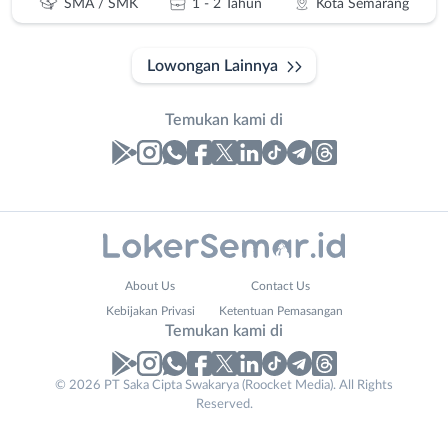
SMA / SMK
1 - 2 Tahun
Kota Semarang
Lowongan Lainnya
Temukan kami di
Laporan
Lowongan
Administrasi
Banjarnegara
Nama
About Us
Contact Us
Ahli
Banyumas
Lengkap
*
Kebijakan Privasi
Ketentuan Pemasangan
Gizi
Batang
Temukan kami di
Ahli
Bebas
Kecantikan
(Remote
No. Telp /
© 2026 PT Saka Cipta Swakarya (Roocket Media). All Rights
Analis
Work)
Reserved.
Email
WhatsApp
*
*
/
Blora
Peneliti
Boyolali