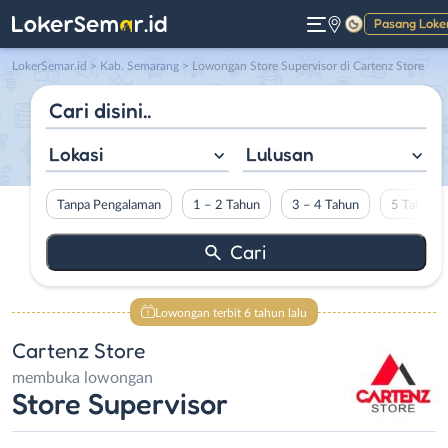
Pasang Loke
Gelap
LokerSemar.id
>
Kab. Semarang
> Lowongan Store Supervisor di Cartenz Store
Lokasi
Lulusan
Tanpa Pengalaman
1 – 2 Tahun
3 – 4 Tahun
5 Tahun L
Lowongan terbit 6 tahun lalu
Cartenz Store
membuka lowongan
Store Supervisor