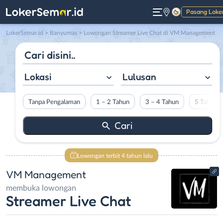
Pasang Loke
Gelap
LokerSemar.id
>
Banyumas
> Lowongan Streamer Live Chat di VM Management
Lokasi
Lulusan
Tanpa Pengalaman
1 – 2 Tahun
3 – 4 Tahun
5 Tahun L
Lowongan terbit 4 tahun lalu
VM Management
membuka lowongan
Streamer Live Chat