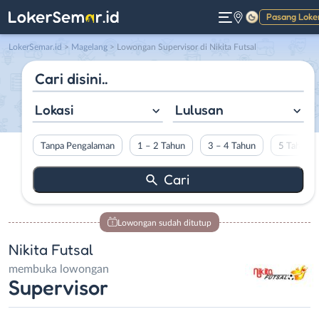
Pasang Loke
Gelap
LokerSemar.id
>
Magelang
> Lowongan Supervisor di Nikita Futsal
Lokasi
Lulusan
Tanpa Pengalaman
1 – 2 Tahun
3 – 4 Tahun
5 Tahun L
Lowongan sudah ditutup
Nikita Futsal
membuka lowongan
Supervisor