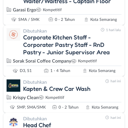
Waiter/Waitress - Captain Floor
Garasi Ergo
Kompetitif
SMA / SMK
0 - 2 Tahun
Kota Semarang
1 hari lalu
Dibutuhkan
Corporate Kitchen Staff -
Corporater Pastry Staff - RnD
Pastry - Junior Supervisor Area
Sorak Sorai Coffee Company
Kompetitif
D3, S1
1 - 4 Tahun
Kota Semarang
hari ini
Dibutuhkan
Kapten & Crew Car Wash
Krispy Clean
Kompetitif
SMP, SMA/SMK
0 - 2 Tahun
Kota Semarang
hari ini
Dibutuhkan
Head Chef