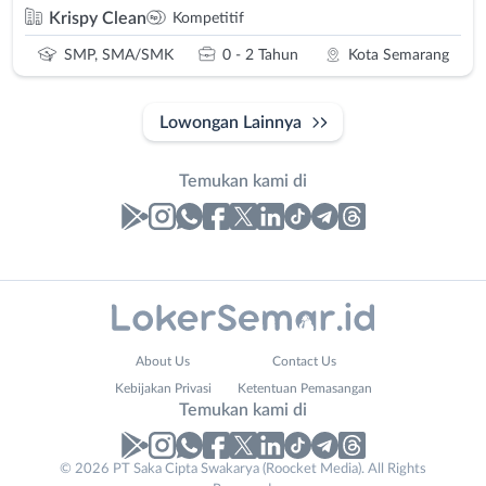
Krispy Clean
Kompetitif
SMP, SMA/SMK
0 - 2 Tahun
Kota Semarang
Lowongan Lainnya
Temukan kami di
Laporan
Lowongan
Administrasi
Banjarnegara
Nama
About Us
Contact Us
Ahli
Banyumas
Lengkap
*
Kebijakan Privasi
Ketentuan Pemasangan
Gizi
Batang
Temukan kami di
Ahli
Bebas
Kecantikan
(Remote
No. Telp /
© 2026 PT Saka Cipta Swakarya (Roocket Media). All Rights
Analis
Work)