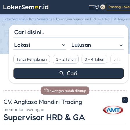
Pasang Loke
Gelap
LokerSemar.id
>
Kota Semarang
> Lowongan Supervisor HRD & GA di CV. Angkasa Mandiri Tradin
Lokasi
Lulusan
Tanpa Pengalaman
1 – 2 Tahun
3 – 4 Tahun
5 Tahun L
Lowongan sudah ditutup
CV. Angkasa Mandiri Trading
membuka lowongan
Supervisor HRD & GA