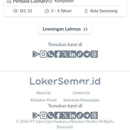
Perkasa Culinary
Kompetitif
D3, S1
3 - 4 Tahun
Kota Semarang
Lowongan Lainnya
Temukan kami di
Laporan
Lowongan
Administrasi
Banjarnegara
Nama
About Us
Contact Us
Ahli
Banyumas
Lengkap
*
Kebijakan Privasi
Ketentuan Pemasangan
Gizi
Batang
Temukan kami di
Ahli
Bebas
Kecantikan
(Remote
No. Telp /
© 2026 PT Saka Cipta Swakarya (Roocket Media). All Rights
Analis
Work)
Reserved.
Email
WhatsApp
*
*