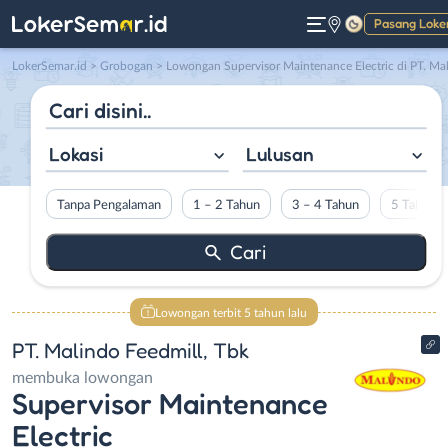
Pasang Loke
Gelap
LokerSemar.id
>
Grobogan
> Lowongan Supervisor Maintenance Electric di PT. Malindo Feedmill, Tb
Lokasi
Lulusan
Tanpa Pengalaman
1 – 2 Tahun
3 – 4 Tahun
5 Tahun L
Lowongan terbit 5 tahun lalu
PT. Malindo Feedmill, Tbk
membuka lowongan
Supervisor Maintenance
Electric