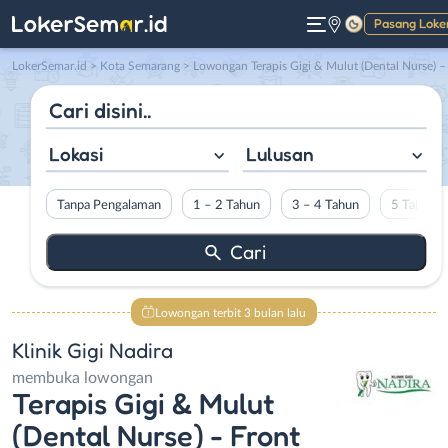
Pasang Loke
Gelap
LokerSemar.id
>
Kota Semarang
> Lowongan Terapis Gigi & Mulut (Dental Nurse) – Front Office di Klinik Gigi Nadir
Lokasi
Lulusan
Tanpa Pengalaman
1 – 2 Tahun
3 – 4 Tahun
5 Tahun L
Lowongan terbit 3 bulan lalu
Klinik Gigi Nadira
membuka lowongan
Terapis Gigi & Mulut
(Dental Nurse) - Front