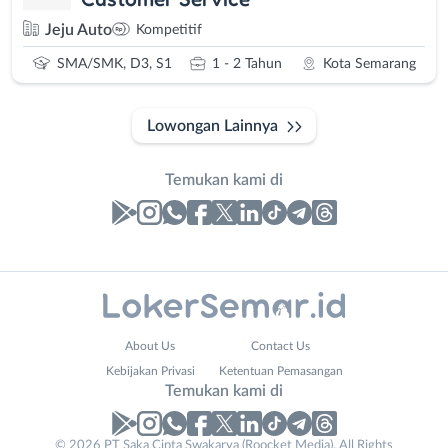
Jeju Auto
Kompetitif
SMA/SMK, D3, S1
1 - 2 Tahun
Kota Semarang
Lowongan Lainnya
Temukan kami di
Laporan
Lowongan
Administrasi
Banjarnegara
Nama
About Us
Contact Us
Ahli
Banyumas
Lengkap
*
Kebijakan Privasi
Ketentuan Pemasangan
Gizi
Batang
Temukan kami di
Ahli
Bebas
Kecantikan
(Remote
No. Telp /
© 2026 PT Saka Cipta Swakarya (Roocket Media). All Rights