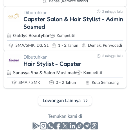
Bebas (Remote Work)
2 minggu lalu
Dibutuhkan
Capster Salon & Hair Stylist - Admin
Sosmed
Goldys Beautybar
Kompetitif
SMA/SMK, D3, S1
1 - 2 Tahun
Demak, Purwodadi
3 minggu lalu
Dibutuhkan
Hair Stylist - Capster
Sanasya Spa & Salon Muslimah
Kompetitif
SMA / SMK
0 - 2 Tahun
Kota Semarang
Lowongan Lainnya
Temukan kami di