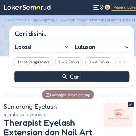
Pasang Loke
Gelap
LokerSemar.id
>
Kota Semarang
> Lowongan Therapist Eyelash Extension dan Nail Art di Semarang Eyelash
Lokasi
Lulusan
Tanpa Pengalaman
1 – 2 Tahun
3 – 4 Tahun
5 Tahun L
Lowongan sudah ditutup
Semarang Eyelash
membuka lowongan
Therapist Eyelash
Extension dan Nail Art