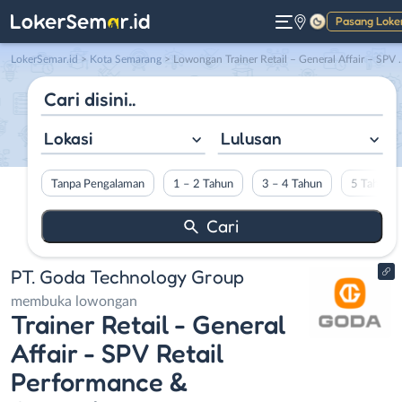
Pasang Loke
Gelap
LokerSemar.id
>
Kota Semarang
> Lowongan Trainer Retail – General Affair – SPV Retail Performance & Operations di PT. Goda Technology Group
Lokasi
Lulusan
Tanpa Pengalaman
1 – 2 Tahun
3 – 4 Tahun
5 Tahun L
PT. Goda Technology Group
membuka lowongan
Trainer Retail - General
Affair - SPV Retail
Performance &