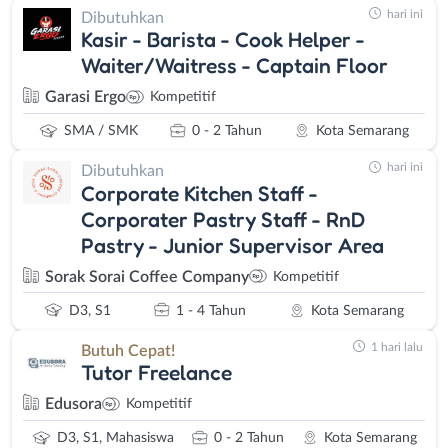
hari ini
Dibutuhkan
Kasir - Barista - Cook Helper -
Waiter/Waitress - Captain Floor
Garasi Ergo
Kompetitif
SMA / SMK
0 - 2 Tahun
Kota Semarang
hari ini
Dibutuhkan
Corporate Kitchen Staff -
Corporater Pastry Staff - RnD
Pastry - Junior Supervisor Area
Sorak Sorai Coffee Company
Kompetitif
D3, S1
1 - 4 Tahun
Kota Semarang
1 hari lalu
Butuh Cepat!
Tutor Freelance
Edusora
Kompetitif
D3, S1, Mahasiswa
0 - 2 Tahun
Kota Semarang