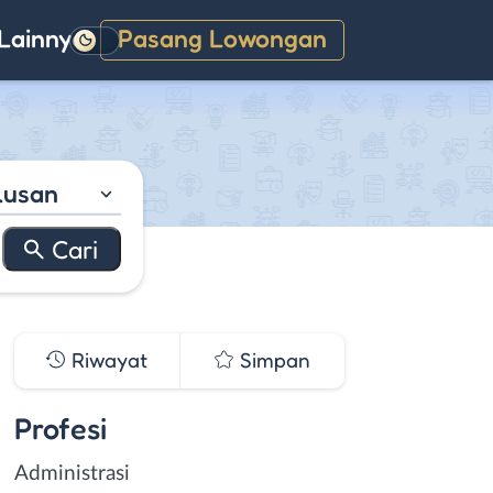
Lainnya
Pasang Lowongan
Gelap
lusan
Riwayat
Simpan
Profesi
Administrasi