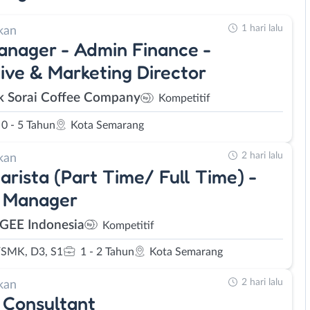
1 hari lalu
kan
nager - Admin Finance -
ive & Marketing Director
k Sorai Coffee Company
Kompetitif
0 - 5 Tahun
Kota Semarang
2 hari lalu
kan
arista (Part Time/ Full Time) -
e Manager
EE Indonesia
Kompetitif
SMK, D3, S1
1 - 2 Tahun
Kota Semarang
2 hari lalu
kan
 Consultant