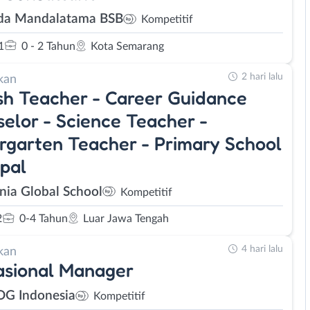
a Mandalatama BSB
Kompetitif
1
0 - 2 Tahun
Kota Semarang
2 hari lalu
kan
sh Teacher - Career Guidance
elor - Science Teacher -
rgarten Teacher - Primary School
ipal
nia Global School
Kompetitif
2
0-4 Tahun
Luar Jawa Tengah
4 hari lalu
kan
asional Manager
OG Indonesia
Kompetitif