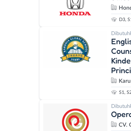
Hond
D3, S
Dibutuh
Engli
Couns
Kinde
Princ
Karu
S1, S
Dibutuh
Oper
CV. 