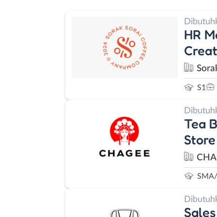
Dibutuh
HR Ma
Creat
Sora
S1
Dibutuh
Tea B
Stor
CHAG
SMA/
Dibutuh
Sales