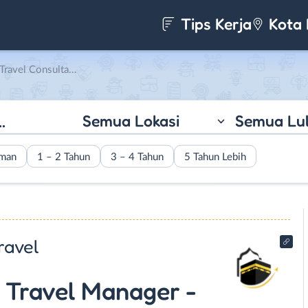
Tips Kerja
Kota 
der Umroh – Umroh Tour Planner di Kawan Jelajah Baitullah Travel
Semua Lokasi
Semua Lu
aman
1 – 2 Tahun
3 – 4 Tahun
5 Tahun Lebih
ravel
- Travel Manager -