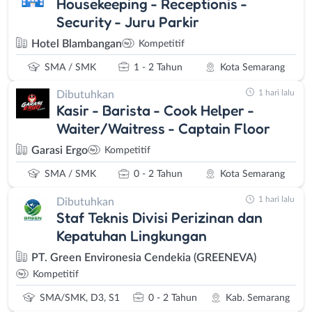
Housekeeping - Receptionis -
Security - Juru Parkir
Hotel Blambangan
Kompetitif
SMA / SMK
1 - 2 Tahun
Kota Semarang
1 hari lalu
Dibutuhkan
Kasir - Barista - Cook Helper -
Waiter/Waitress - Captain Floor
Garasi Ergo
Kompetitif
SMA / SMK
0 - 2 Tahun
Kota Semarang
1 hari lalu
Dibutuhkan
Staf Teknis Divisi Perizinan dan
Kepatuhan Lingkungan
PT. Green Environesia Cendekia (GREENEVA)
Kompetitif
SMA/SMK, D3, S1
0 - 2 Tahun
Kab. Semarang