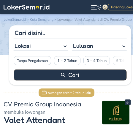
Pasang Loke
Gelap
LokerSemar.id
>
Kota Semarang
> Lowongan Valet Attendant di CV. Premio Group Indonesi
Lokasi
Lulusan
Tanpa Pengalaman
1 – 2 Tahun
3 – 4 Tahun
5 Tahun L
Lowongan terbit 2 tahun lalu
CV. Premio Group Indonesia
membuka lowongan
Valet Attendant