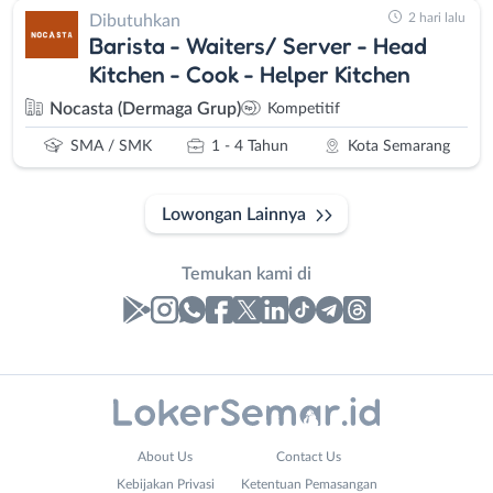
2 hari lalu
Dibutuhkan
Barista - Waiters/ Server - Head
Kitchen - Cook - Helper Kitchen
Nocasta (Dermaga Grup)
Kompetitif
SMA / SMK
1 - 4 Tahun
Kota Semarang
Lowongan Lainnya
Temukan kami di
Laporan
Lowongan
Administrasi
Banjarnegara
Nama
About Us
Contact Us
Ahli
Banyumas
Lengkap
*
Kebijakan Privasi
Ketentuan Pemasangan