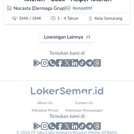
Nocasta (Dermaga Grup)
Kompetitif
SMA / SMK
1 - 4 Tahun
Kota Semarang
Lowongan Lainnya
Temukan kami di
Laporan
Lowongan
Administrasi
Banjarnegara
Nama
About Us
Contact Us
Ahli
Banyumas
Lengkap
*
Kebijakan Privasi
Ketentuan Pemasangan
Gizi
Batang
Temukan kami di
Ahli
Bebas
Kecantikan
(Remote
No. Telp /
© 2026 PT Saka Cipta Swakarya (Roocket Media). All Rights