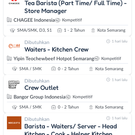
Tea Barista (Part Time/ Full Time) -
Store Manager
CHAGEE Indonesia
Kompetitif
SMA/SMK, D3, S1
1 - 2 Tahun
Kota Semarang
1 hari lalu
Dibutuhkan
Waiters - Kitchen Crew
Yipin Teochewbeef Hotpot Semarang
Kompetitif
SMA / SMK
0 - 2 Tahun
Kota Semarang
1 hari lalu
Dibutuhkan
Crew Outlet
Bangor Group Indonesia
Kompetitif
SMA / SMK
0 - 2 Tahun
Kota Semarang
1 hari lalu
Dibutuhkan
Barista - Waiters/ Server - Head
Kitchen - Cook - Helper Kitchen