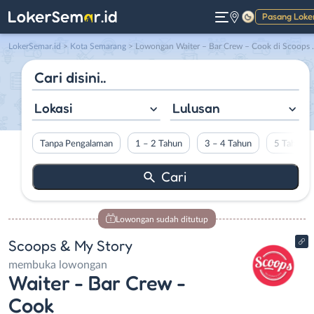
Pasang Loke
Gelap
LokerSemar.id
>
Kota Semarang
> Lowongan Waiter – Bar Crew – Cook di Scoops & My Story
Lokasi
Lulusan
Tanpa Pengalaman
1 – 2 Tahun
3 – 4 Tahun
5 Tahun L
Lowongan sudah ditutup
Scoops & My Story
membuka lowongan
Waiter - Bar Crew -
Cook