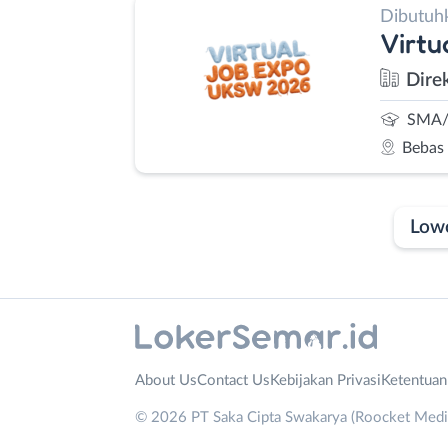
Dibutuh
Virt
Dire
SMA/
Bebas
Low
Laporan
Lowongan
Administrasi
Banjarnegara
Nama
About Us
Contact Us
Kebijakan Privasi
Ketentua
Ahli
Banyumas
Lengkap
*
© 2026 PT Saka Cipta Swakarya (Roocket Media)
Gizi
Batang