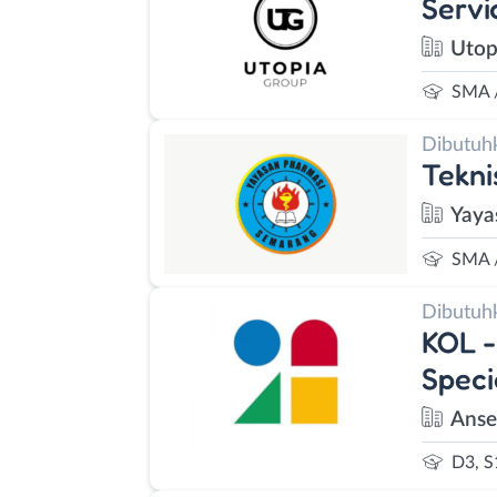
Servi
Utop
SMA 
Dibutuh
Tekni
Yaya
SMA 
Dibutuh
KOL -
Speci
Anse
D3, S