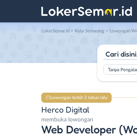
LokerSemar.id
>
Kota Semarang
> Lowongan Web Developer (Wo
Tanpa Pengal
Lowongan terbit 3 tahun lalu
Herco Digital
membuka lowongan
Web Developer (Wo