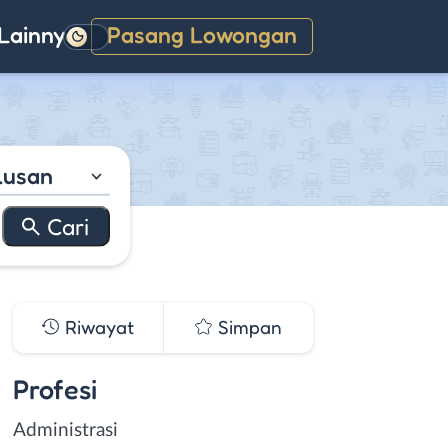
Lainnya
Pasang Lowongan
Gelap
lusan
Riwayat
Simpan
Profesi
Administrasi