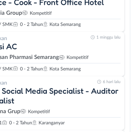
ce - Cook - Front Office Hotel
ia Group
Kompetitif
/ SMK
0 - 2 Tahun
Kota Semarang
1 minggu lalu
kan
si AC
san Pharmasi Semarang
Kompetitif
/ SMK
0 - 2 Tahun
Kota Semarang
6 hari lalu
kan
 Social Media Specialist - Auditor
alist
na Grup
Kompetitif
1
0 - 2 Tahun
Karanganyar