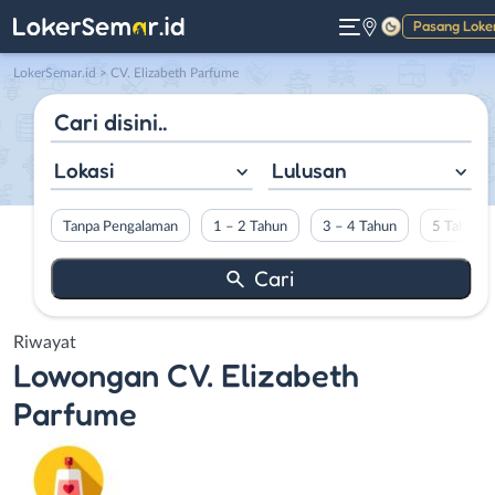
Pasang Loke
Gelap
LokerSemar.id
>
CV. Elizabeth Parfume
Lokasi
Lulusan
Tanpa Pengalaman
1 – 2 Tahun
3 – 4 Tahun
5 Tahun L
Riwayat
Lowongan
CV. Elizabeth
Parfume