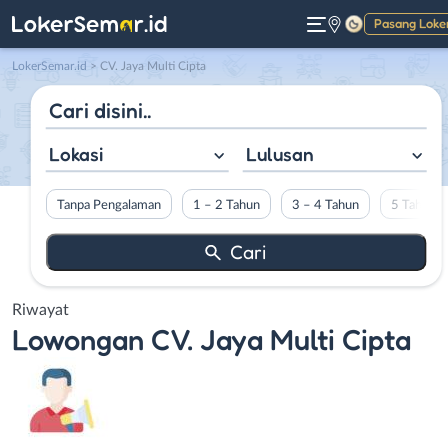
Pasang Loke
Gelap
LokerSemar.id
>
CV. Jaya Multi Cipta
Lokasi
Lulusan
Tanpa Pengalaman
1 – 2 Tahun
3 – 4 Tahun
5 Tahun L
Riwayat
Lowongan
CV. Jaya Multi Cipta