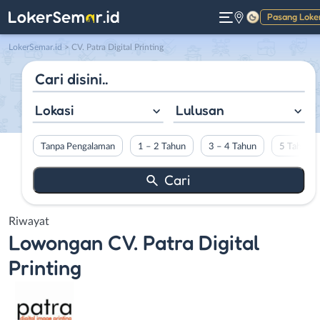
Pasang Loke
Gelap
LokerSemar.id
>
CV. Patra Digital Printing
Lokasi
Lulusan
Tanpa Pengalaman
1 – 2 Tahun
3 – 4 Tahun
5 Tahun L
Riwayat
Lowongan
CV. Patra Digital
Printing