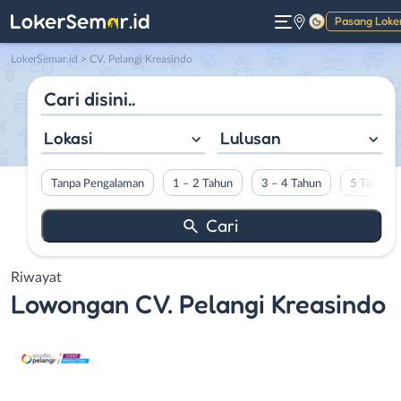
Pasang Loke
Gelap
LokerSemar.id
>
CV. Pelangi Kreasindo
Lokasi
Lulusan
Tanpa Pengalaman
1 – 2 Tahun
3 – 4 Tahun
5 Tahun L
Riwayat
Lowongan
CV. Pelangi Kreasindo