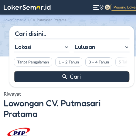
Pasang Loke
Gelap
LokerSemar.id
>
CV. Putmasari Pratama
Lokasi
Lulusan
Tanpa Pengalaman
1 – 2 Tahun
3 – 4 Tahun
5 Tahun L
Riwayat
Lowongan
CV. Putmasari
Pratama