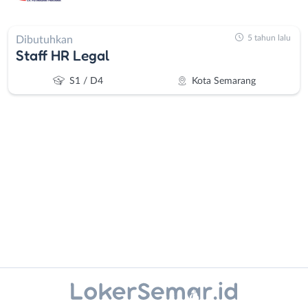
5 tahun lalu
Dibutuhkan
Staff HR Legal
S1 / D4
Kota Semarang
Administrasi
Banjarnegara
Ahli
Banyumas
Gizi
Batang
Ahli
Bebas
Kecantikan
(Remote
Instagram
WhatsApp
Analis
Work)
/
Blora
X - Twitter
Telegram
Peneliti
Boyolali
Animator
Brebes
Kanal Lainnya..