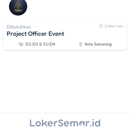
3 tahun lalu
Dibutuhkan
Project Officer Event
D1-D3 & S1/D4
Kota Semarang
Administrasi
Banjarnegara
Ahli
Banyumas
Gizi
Batang
Instagram
WhatsApp
Ahli
Bebas
Kecantikan
(Remote
X - Twitter
Telegram
Analis
Work)
/
Blora
Kanal Lainnya..
Peneliti
Boyolali