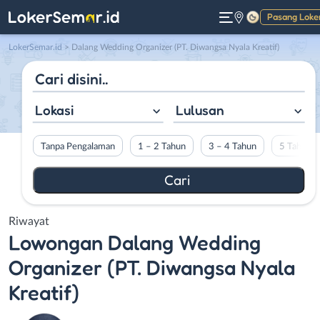
Pasang Loke
Gelap
LokerSemar.id
>
Dalang Wedding Organizer (PT. Diwangsa Nyala Kreatif)
Lokasi
Lulusan
Tanpa Pengalaman
1 – 2 Tahun
3 – 4 Tahun
5 Tahun L
Riwayat
Lowongan
Dalang Wedding
Organizer (PT. Diwangsa Nyala
Kreatif)