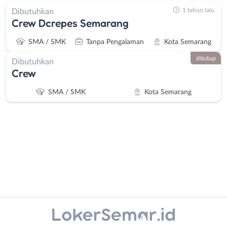
1 tahun lalu
Dibutuhkan
Crew Dcrepes Semarang
SMA / SMK
Tanpa Pengalaman
Kota Semarang
ditutup
Dibutuhkan
Crew
SMA / SMK
Kota Semarang
Administrasi
Banjarnegara
Ahli
Banyumas
Instagram
WhatsApp
Gizi
Batang
Ahli
Bebas
X - Twitter
Telegram
Kecantikan
(Remote
Analis
Work)
Kanal Lainnya..