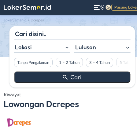
Pasang Loke
Gelap
LokerSemar.id
>
Dcrepes
Lokasi
Lulusan
Tanpa Pengalaman
1 – 2 Tahun
3 – 4 Tahun
5 Tahun L
Riwayat
Lowongan
Dcrepes