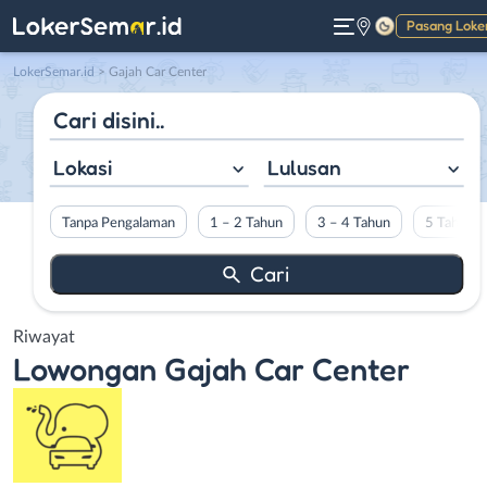
Pasang Loke
Gelap
LokerSemar.id
>
Gajah Car Center
Lokasi
Lulusan
Tanpa Pengalaman
1 – 2 Tahun
3 – 4 Tahun
5 Tahun L
Riwayat
Lowongan
Gajah Car Center