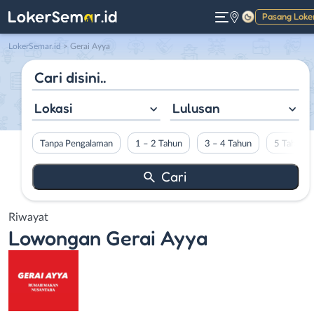
Pasang Loke
Gelap
LokerSemar.id
>
Gerai Ayya
Lokasi
Lulusan
Tanpa Pengalaman
1 – 2 Tahun
3 – 4 Tahun
5 Tahun L
Riwayat
Lowongan
Gerai Ayya