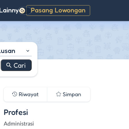
Lainnya
Pasang Lowongan
Gelap
lusan
Riwayat
Simpan
Profesi
Administrasi