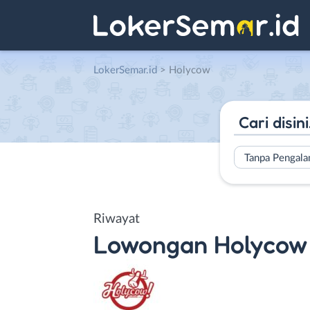
LokerSemar.id
>
Holycow
Tanpa Pengal
Riwayat
Lowongan
Holycow