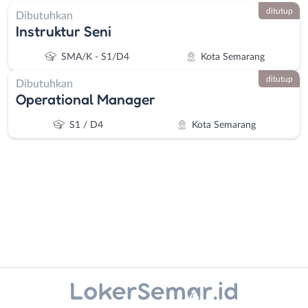
ditutup
Dibutuhkan
Instruktur Seni
SMA/K - S1/D4
Kota Semarang
ditutup
Dibutuhkan
Operational Manager
S1 / D4
Kota Semarang
Administrasi
Banjarnegara
Ahli
Banyumas
Instagram
WhatsApp
Gizi
Batang
Ahli
Bebas
X - Twitter
Telegram
Kecantikan
(Remote
Analis
Work)
Kanal Lainnya..