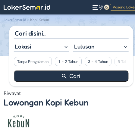
Pasang Loke
Gelap
LokerSemar.id
>
Kopi Kebun
Lokasi
Lulusan
Tanpa Pengalaman
1 – 2 Tahun
3 – 4 Tahun
5 Tahun L
Riwayat
Lowongan
Kopi Kebun