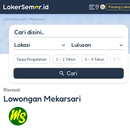
Pasang Loke
Gelap
LokerSemar.id
>
Mekarsari
Lokasi
Lulusan
Tanpa Pengalaman
1 – 2 Tahun
3 – 4 Tahun
5 Tahun L
Riwayat
Lowongan
Mekarsari