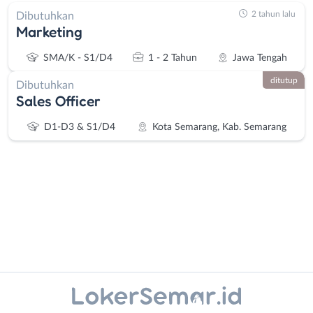
2 tahun lalu
Dibutuhkan
Marketing
SMA/K - S1/D4
1 - 2 Tahun
Jawa Tengah
ditutup
Dibutuhkan
Sales Officer
D1-D3 & S1/D4
Kota Semarang, Kab. Semarang
Administrasi
Banjarnegara
Ahli
Banyumas
Instagram
WhatsApp
Gizi
Batang
Ahli
Bebas
X - Twitter
Telegram
Kecantikan
(Remote
Analis
Work)
Kanal Lainnya..