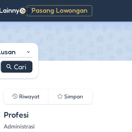
Lainnya
Pasang Lowongan
Gelap
lusan
Riwayat
Simpan
Profesi
Administrasi