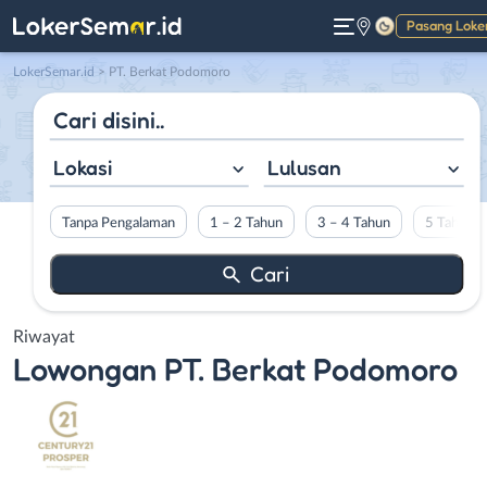
Pasang Loke
Gelap
LokerSemar.id
>
PT. Berkat Podomoro
Lokasi
Lulusan
Tanpa Pengalaman
1 – 2 Tahun
3 – 4 Tahun
5 Tahun L
Riwayat
Lowongan
PT. Berkat Podomoro