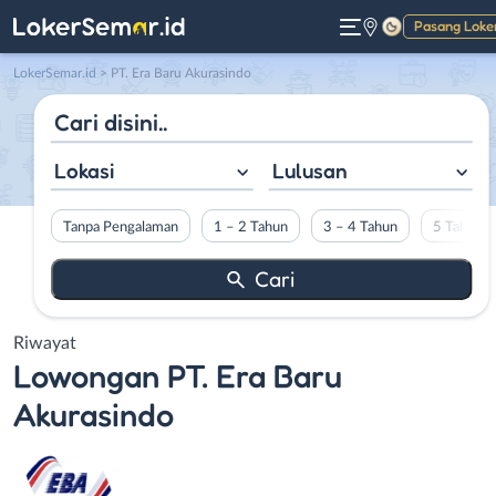
Pasang Loke
Gelap
LokerSemar.id
>
PT. Era Baru Akurasindo
Lokasi
Lulusan
Tanpa Pengalaman
1 – 2 Tahun
3 – 4 Tahun
5 Tahun L
Riwayat
Lowongan
PT. Era Baru
Akurasindo