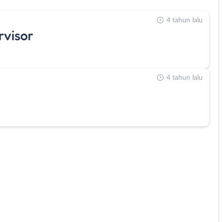
4 tahun lalu
rvisor
4 tahun lalu