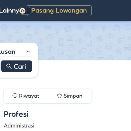
Lainnya
Pasang Lowongan
Gelap
lusan
Riwayat
Simpan
Profesi
Administrasi