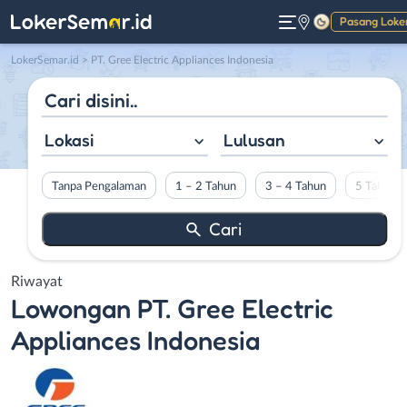
Pasang Loke
Gelap
LokerSemar.id
>
PT. Gree Electric Appliances Indonesia
Lokasi
Lulusan
Tanpa Pengalaman
1 – 2 Tahun
3 – 4 Tahun
5 Tahun L
Riwayat
Lowongan
PT. Gree Electric
Appliances Indonesia