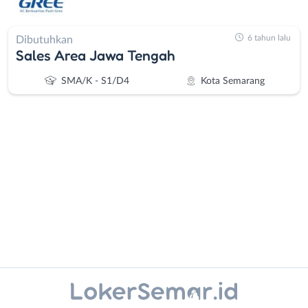
6 tahun lalu
Dibutuhkan
Sales Area Jawa Tengah
SMA/K - S1/D4
Kota Semarang
Administrasi
Banjarnegara
Ahli
Banyumas
Gizi
Batang
Ahli
Bebas
Kecantikan
(Remote
Instagram
WhatsApp
Analis
Work)
/
Blora
X - Twitter
Telegram
Peneliti
Boyolali
Animator
Brebes
Kanal Lainnya..