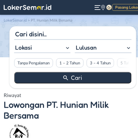
Pasang Loke
Gelap
LokerSemar.id
>
PT. Hunian Milik Bersama
Lokasi
Lulusan
Tanpa Pengalaman
1 – 2 Tahun
3 – 4 Tahun
5 Tahun L
Riwayat
Lowongan
PT. Hunian Milik
Bersama