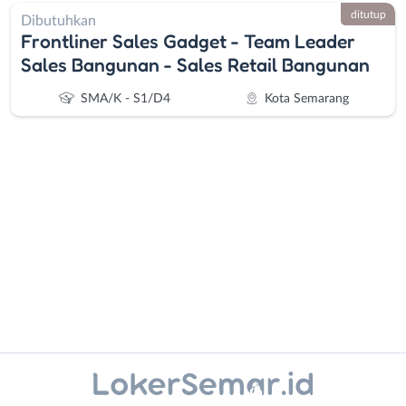
ditutup
Dibutuhkan
Frontliner Sales Gadget - Team Leader
Sales Bangunan - Sales Retail Bangunan
SMA/K - S1/D4
Kota Semarang
Administrasi
Banjarnegara
Ahli
Banyumas
Gizi
Batang
Ahli
Bebas
Kecantikan
(Remote
Instagram
WhatsApp
Analis
Work)
/
Blora
X - Twitter
Telegram
Peneliti
Boyolali
Animator
Brebes
Kanal Lainnya..
Apoteker
Cilacap