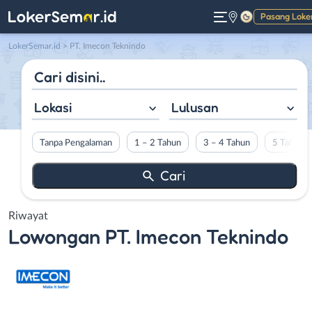
Pasang Loke
Gelap
LokerSemar.id
>
PT. Imecon Teknindo
Lokasi
Lulusan
Tanpa Pengalaman
1 – 2 Tahun
3 – 4 Tahun
5 Tahun L
Riwayat
Lowongan
PT. Imecon Teknindo