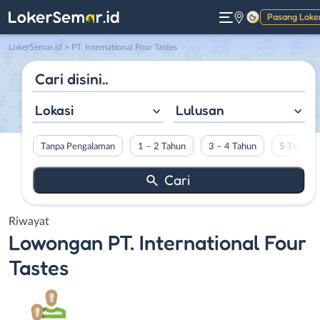
Pasang Loke
Gelap
LokerSemar.id
>
PT. International Four Tastes
Lokasi
Lulusan
Tanpa Pengalaman
1 – 2 Tahun
3 – 4 Tahun
5 Tahun L
Riwayat
Lowongan
PT. International Four
Tastes