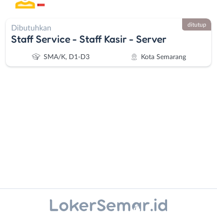
ditutup
Dibutuhkan
Staff Service - Staff Kasir - Server
SMA/K, D1-D3
Kota Semarang
Administrasi
Banjarnegara
Ahli
Banyumas
Gizi
Batang
Ahli
Bebas
Kecantikan
(Remote
Instagram
WhatsApp
Analis
Work)
/
Blora
X - Twitter
Telegram
Peneliti
Boyolali
Animator
Brebes
Kanal Lainnya..