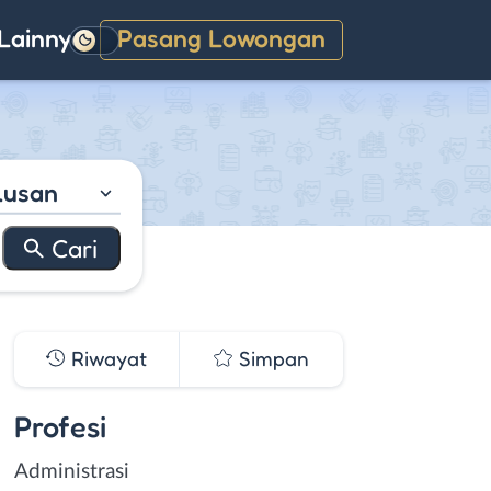
Lainnya
Pasang Lowongan
Gelap
lusan
Riwayat
Simpan
Profesi
Administrasi