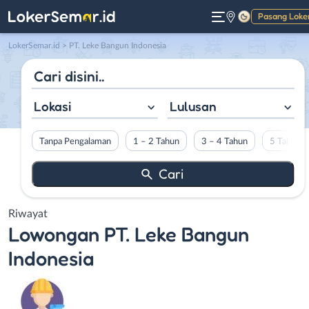
Pasang Loke
Gelap
LokerSemar.id
>
PT. Leke Bangun Indonesia
Lokasi
Lulusan
Tanpa Pengalaman
1 – 2 Tahun
3 – 4 Tahun
5 Tahun L
Riwayat
Lowongan
PT. Leke Bangun
Indonesia