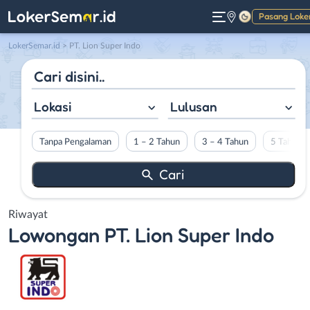
Pasang Loke
Gelap
LokerSemar.id
>
PT. Lion Super Indo
Lokasi
Lulusan
Tanpa Pengalaman
1 – 2 Tahun
3 – 4 Tahun
5 Tahun L
Riwayat
Lowongan
PT. Lion Super Indo