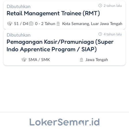
2 tahun lalu
Dibutuhkan
Retail Management Trainee (RMT)
S1 / D4
0 - 2 Tahun
Kota Semarang, Luar Jawa Tengah
4 tahun lalu
Dibutuhkan
Pemagangan Kasir/Pramuniaga (Super
Indo Apprentice Program / SIAP)
SMA / SMK
Jawa Tengah
Administrasi
Banjarnegara
Instagram
WhatsApp
Ahli
Banyumas
Gizi
Batang
X - Twitter
Telegram
Ahli
Bebas
Kecantikan
(Remote
Kanal Lainnya..