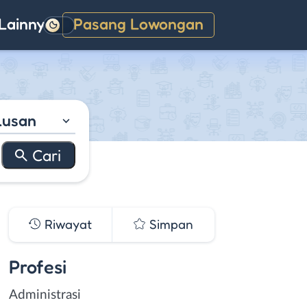
Lainnya
Pasang Lowongan
Gelap
lusan
Riwayat
Simpan
Profesi
Administrasi