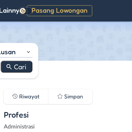
Lainnya
Pasang Lowongan
Gelap
lusan
Riwayat
Simpan
Profesi
Administrasi