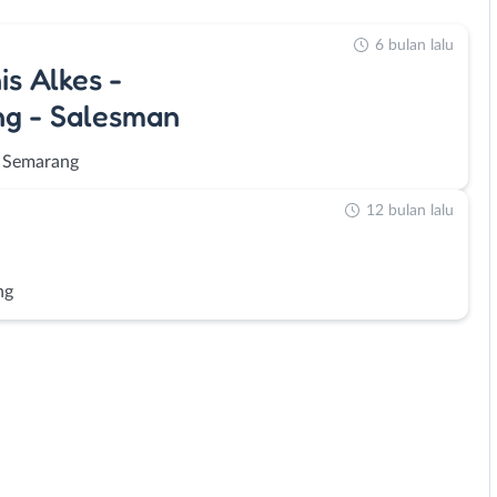
6 bulan lalu
s Alkes -
ng - Salesman
 Semarang
12 bulan lalu
ng