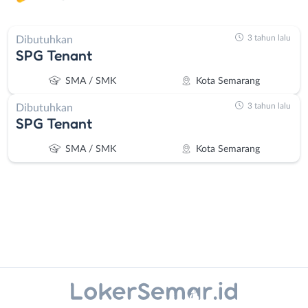
3 tahun lalu
Dibutuhkan
SPG Tenant
SMA / SMK
Kota Semarang
3 tahun lalu
Dibutuhkan
SPG Tenant
SMA / SMK
Kota Semarang
Administrasi
Banjarnegara
Instagram
WhatsApp
Ahli
Banyumas
X - Twitter
Telegram
Gizi
Batang
Ahli
Bebas
Kanal Lainnya..
Kecantikan
(Remote