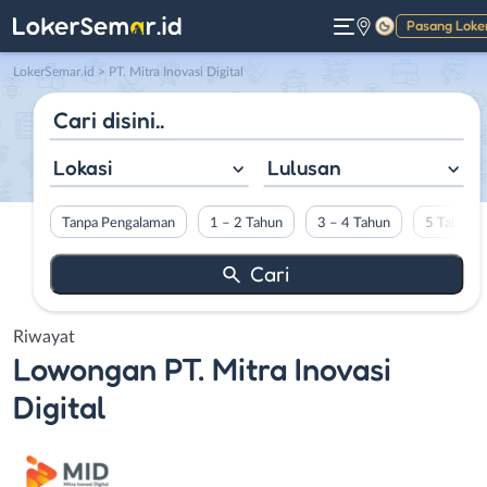
Pasang Loke
Gelap
LokerSemar.id
>
PT. Mitra Inovasi Digital
Lokasi
Lulusan
Tanpa Pengalaman
1 – 2 Tahun
3 – 4 Tahun
5 Tahun L
Riwayat
Lowongan
PT. Mitra Inovasi
Digital