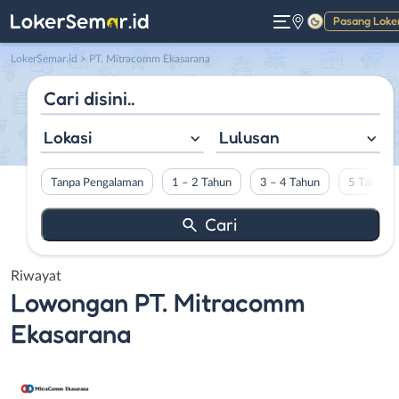
Pasang Loke
Gelap
LokerSemar.id
>
PT. Mitracomm Ekasarana
Lokasi
Lulusan
Tanpa Pengalaman
1 – 2 Tahun
3 – 4 Tahun
5 Tahun L
Riwayat
Lowongan
PT. Mitracomm
Ekasarana