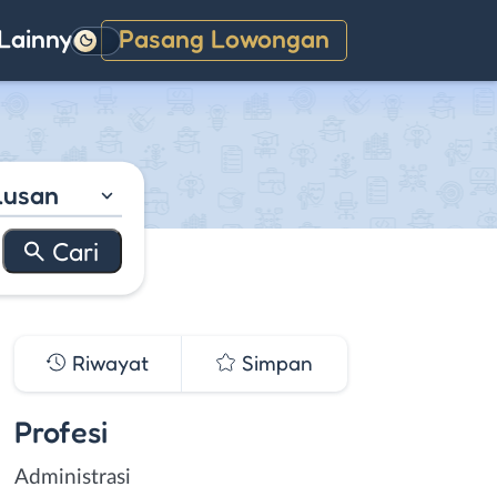
Lainnya
Pasang Lowongan
Gelap
lusan
Riwayat
Simpan
Profesi
Administrasi