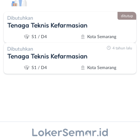
ditutup
Dibutuhkan
Tenaga Teknis Kefarmasian
S1 / D4
Kota Semarang
4 tahun lalu
Dibutuhkan
Tenaga Teknis Kefarmasian
S1 / D4
Kota Semarang
Administrasi
Banjarnegara
Instagram
WhatsApp
Ahli
Banyumas
X - Twitter
Telegram
Gizi
Batang
Ahli
Bebas
Kanal Lainnya..
Kecantikan
(Remote