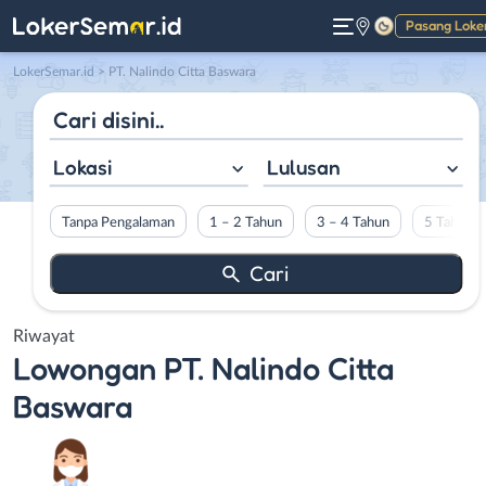
Pasang Loke
Gelap
LokerSemar.id
>
PT. Nalindo Citta Baswara
Lokasi
Lulusan
Tanpa Pengalaman
1 – 2 Tahun
3 – 4 Tahun
5 Tahun L
Riwayat
Lowongan
PT. Nalindo Citta
Baswara