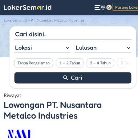
Pasang Loke
Gelap
LokerSemar.id
>
PT. Nusantara Metalco Industries
Lokasi
Lulusan
Tanpa Pengalaman
1 – 2 Tahun
3 – 4 Tahun
5 Tahun L
Riwayat
Lowongan
PT. Nusantara
Metalco Industries