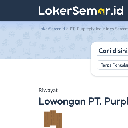
LokerSemar.id
>
PT. Purpleply Industries Semar
Tanpa Pengal
Riwayat
Lowongan
PT. Purp