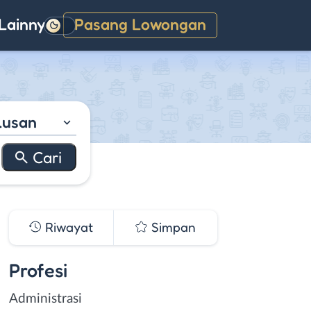
Lainnya
Pasang Lowongan
Gelap
lusan
Riwayat
Simpan
Profesi
Administrasi