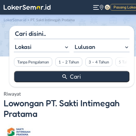
Pasang Loke
Gelap
LokerSemar.id
>
PT. Sakti Intimegah Pratama
Lokasi
Lulusan
Tanpa Pengalaman
1 – 2 Tahun
3 – 4 Tahun
5 Tahun L
Riwayat
Lowongan
PT. Sakti Intimegah
Pratama